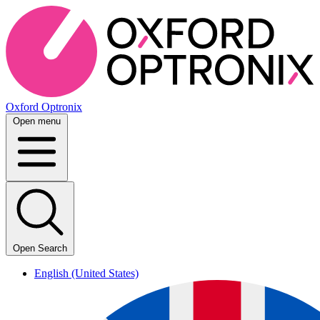
Oxford Optronix
Open menu
Open Search
English (United States)