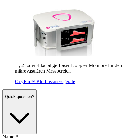
1
‑,
2
- oder
4
‑kanalige-Laser-Doppler-Mon­i­tore für den
mikrova­sulären Messbereich
OxyFlo™ Blutflussmessgeräte
Quick question?
Name
*