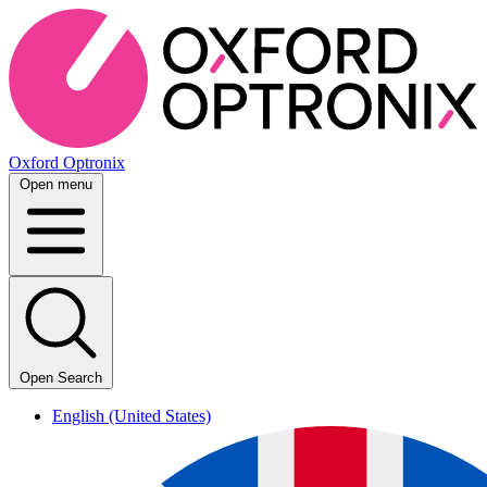
Oxford Optronix
Open menu
Open Search
English (United States)