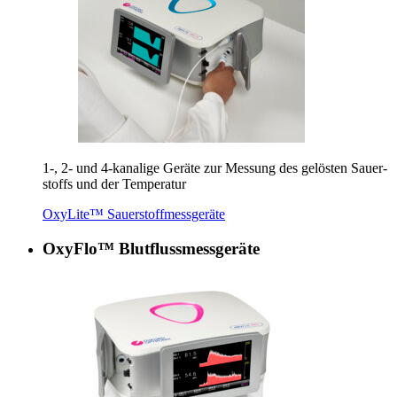
1
‑,
2
- und
4
‑kanalige Geräte zur Mes­sung des gelösten Sauer­
stoffs und der Temperatur
OxyLite™ Sauerstoffmessgeräte
OxyFlo™ Blutflussmessgeräte