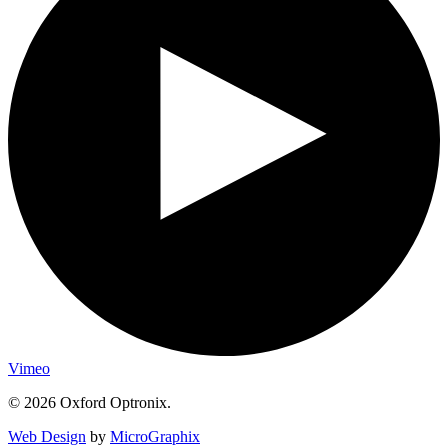
Vimeo
© 2026 Oxford Optronix.
Web Design
by
MicroGraphix