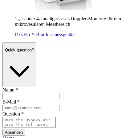
1
‑,
2
- oder
4
‑kanalige-Laser-Doppler-Mon­i­tore für den
mikrova­sulären Messbereich
OxyFlo™ Blutflussmessgeräte
Quick question?
Name
*
E-Mail
*
Question
*
Absenden