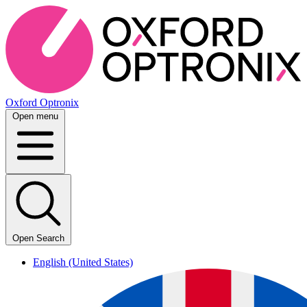
Oxford Optronix
Open menu
Open Search
English (United States)